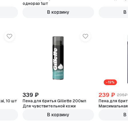
однораз 1шт
В корзину
В
-19%
339 ₽
239 ₽
295₽
al, 10 шт
Пена для бритья Gillette 200мл
Пена для брит
Для чувствительной кожи
Максимальная
В корзину
В