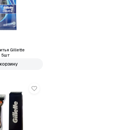
тья Gillette
2 5шт
 корзину