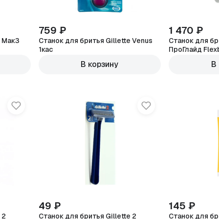
759 ₽
1 470 ₽
e Мак3
Станок для бритья Gillette Venus
Станок для бри
1кас
ПроГлайд Flexb
В корзину
В
49 ₽
145 ₽
 2
Станок для бритья Gillette 2
Станок для бри