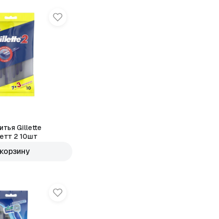
тья Gillette
етт 2 10шт
 корзину