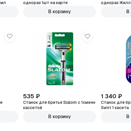
 мл
однораз 1шт на карте
однораз Жилл
В корзину
В
535 ₽
1 340 ₽
te
Станок для бритья Slalom с 1сменн
Станок для бри
кассетой
Swirl 1 касета
В корзину
В