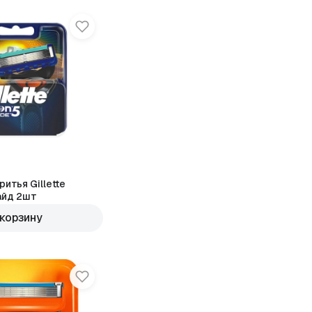
итья Gillette
айд 2шт
 корзину