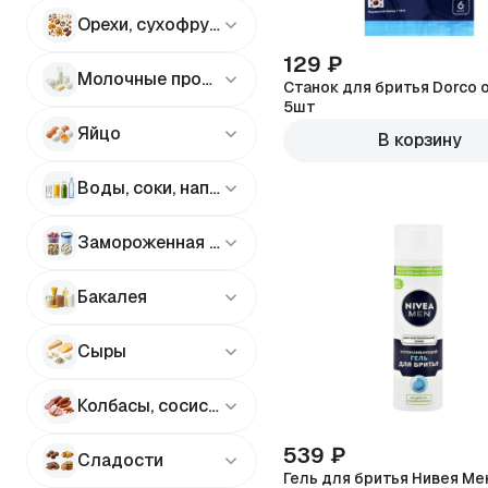
Орехи, сухофрукты
129 ₽
Молочные продукты
Станок для бритья Dorco 
5шт
Яйцо
В корзину
Воды, соки, напитки
Замороженная продукция
Бакалея
Сыры
Колбасы, сосиски, деликатесы
539 ₽
Сладости
Гель для бритья Нивея Ме