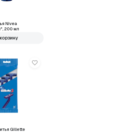
ья Nivea
"Классическая", 200 мл
 корзину
тья Gillette