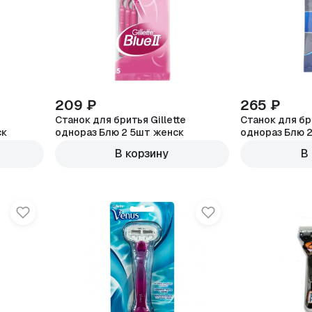
209 ₽
265 ₽
Станок для бритья Gillette
Станок для бри
ск
однораз Блю 2 5шт женск
однораз Блю 
В корзину
В