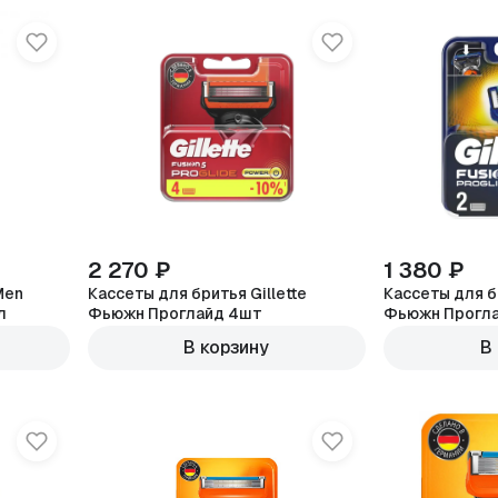
2 270 ₽
1 380 ₽
Men
Кассеты для бритья Gillette
Кассеты для бр
л
Фьюжн Проглайд 4шт
Фьюжн Прогл
В корзину
В