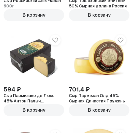
Сыр Российский 45% Чабан
Сыр Пошехонский Элитный
600г
50% Сырная долина Россия
600г
В корзину
В корзину
594 ₽
701,4 ₽
Сыр Пармизано де Люкс
Сыр Пармезан Олд 45%
45% Антон Палыч
Сырная Династия Пружаны
Беларусия
600г
600г
В корзину
В корзину