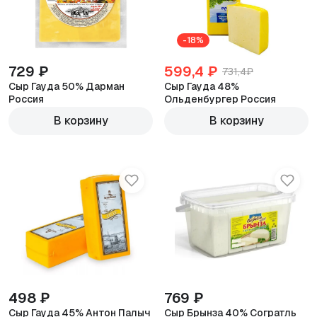
-18%
729 ₽
599,4 ₽
731,4₽
Сыр Гауда 50% Дарман
Сыр Гауда 48%
Россия
Ольденбургер Россия
600г
600г
В корзину
В корзину
498 ₽
769 ₽
Сыр Гауда 45% Антон Палыч
Сыр Брынза 40% Согратль