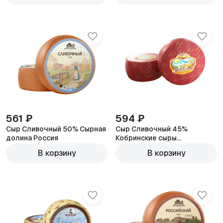
561 ₽
594 ₽
Сыр Сливочный 50% Сырная
Сыр Сливочный 45%
долина Россия
Кобринские сыры
600г
Белоруссия
600г
В корзину
В корзину