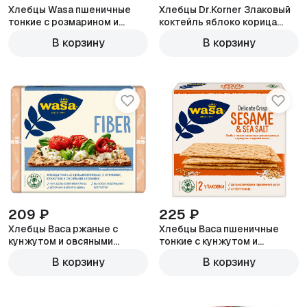
Хлебцы Wasa пшеничные
Хлебцы Dr.Korner Злаковый
тонкие с розмарином и
коктейль яблоко корица
морской солью 190г
100г
В корзину
В корзину
209 ₽
225 ₽
Хлебцы Васа ржаные с
Хлебцы Васа пшеничные
кунжутом и овсяными
тонкие с кунжутом и
хлопьями
морской солью
В корзину
В корзину