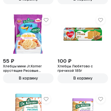
55 ₽
100 ₽
Хлебцы мини Jr.Korner
Хлебцы Любятово с
хрустящие Рисовые
гречихой 185г
Карамельные 30г
В корзину
В корзину