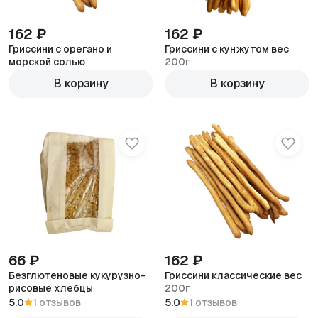
162 ₽
162 ₽
Гриссини с орегано и
Гриссини с кунжутом вес
морской солью
200г
200г
В корзину
В корзину
66 ₽
162 ₽
Безглютеновые кукурузно-
Гриссини классические вес
рисовые хлебцы
200г
100г
5.0
1 отзывов
5.0
1 отзывов