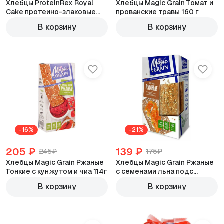
Хлебцы ProteinRex Royal
Хлебцы Magic Grain Томат и
Cake протеино-злаковые
прованские травы 160 г
Шоколадный брауни 55г
В корзину
В корзину
-16%
-21%
205 ₽
139 ₽
245₽
175₽
Хлебцы Magic Grain Ржаные
Хлебцы Magic Grain Ржаные
Тонкие с кунжутом и чиа 114г
с семенами льна подс
кунжута 160г
В корзину
В корзину