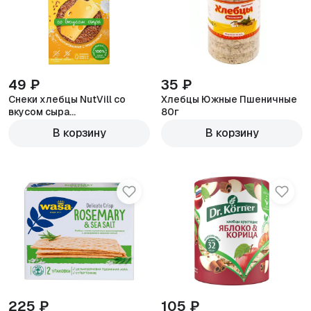
49 ₽
35 ₽
Снеки хлебцы NutVill со
Хлебцы Южные Пшеничные
вкусом сыра
80г
ферментированные с
В корзину
В корзину
пребиотиком без сахара без
глютена 70г
225 ₽
105 ₽