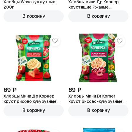
Хлебцы Wasa кунжутные
Хлебцы мини Др Корнер
200г
хрустящие Ржаные
классические 100г
В корзину
В корзину
69 ₽
69 ₽
Хлебцы Мини Др Корнер
Хлебцы Мини Dr.Korner
хруст рисово кукурузные
хруст рисово-кукурузные
Смузи клубника 40г
Смузи вишня 40г
В корзину
В корзину