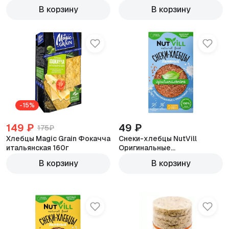
В корзину
В корзину
-15%
149 ₽
49 ₽
175₽
Хлебцы Magic Grain Фокачча
Снеки-хлебцы NutVill
итальянская 160г
Оригинальные
ферментированные с
В корзину
В корзину
пребиотиком, без сахара,
без глютена 70г