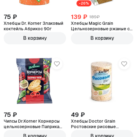
-26%
75 ₽
139 ₽
189₽
Хлебцы Dr. Korner Злаковый
Хлебцы Magic Grain
коктейль Абрикос 90г
Цельнозерновые ржаные с
отрубями 160 г
В корзину
В корзину
75 ₽
49 ₽
Чипсы Dr.Korner Корнерсы
Хлебцы Doctor Grain
цельнозерновые Паприка
Ростовские рисовые
чили 50г
круглые 70г
В корзину
В корзину