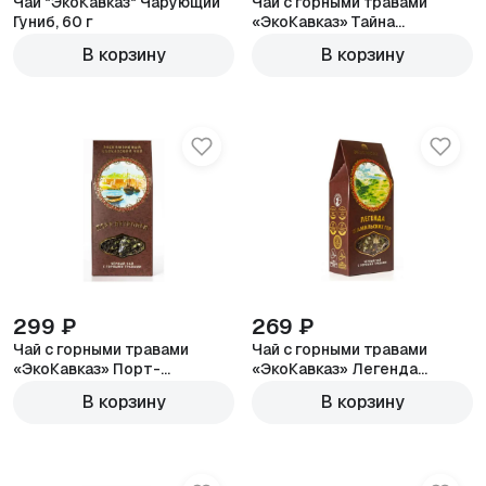
Чай "ЭкоКавказ" Чарующий
Чай с горными травами
Гуниб, 60 г
«ЭкоКавказ» Тайна
долголетия, 70 г
В корзину
В корзину
299 ₽
269 ₽
Чай с горными травами
Чай с горными травами
«ЭкоКавказ» Порт-
«ЭкоКавказ» Легенда
Петровск, 100 г
Шамильских гор, 70 г
В корзину
В корзину